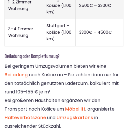
1–2 Zimmer
Košice (1.100
2500€ – 3300€
Wohnung
km)
Stuttgart –
3–4 Zimmer
Košice (1.100
3300€ – 4500€
Wohnung
km)
Beiladung oder Komplettumzug?
Bei geringem Umzugsvolumen bieten wir eine
Beiladung
nach Košice an – Sie zahlen dann nur für
den tatsächlich genutzten Laderaum, kalkuliert mit
rund 105–155 € je m³.
Bei größeren Haushalten ergänzen wir den
Transport nach Košice um
Möbellift
, organisierte
Halteverbotszone
und
Umzugskartons
in
ausreichender Stückzahl.