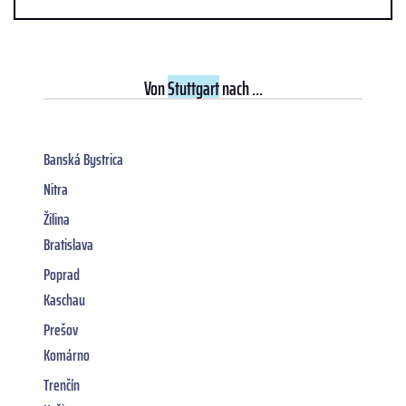
Von
Stuttgart
nach ...
Banská Bystrica
Nitra
Žilina
Bratislava
Poprad
Kaschau
Prešov
Komárno
Trenčín