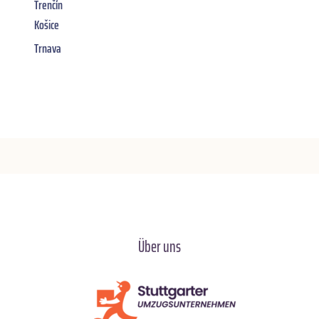
Trenčín
Košice
Trnava
Über uns