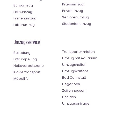
Praxisumzug
Büroumzug
Privatumzug
Fernumzug
Seniorenumzug
Firmenumzug
Studentenumzug
Laborumzug
Umzugsservice
Transporter mieten
Beiladung
Umzug mit Aquarium
Entrümpelung
Umzugshelfer
Halteverbotszone
Umzugskartons
Klaviertransport
Bad Cannstatt
Möbellift
Degerloch
Zuffenhausen
Heslach
Umzugsanfrage