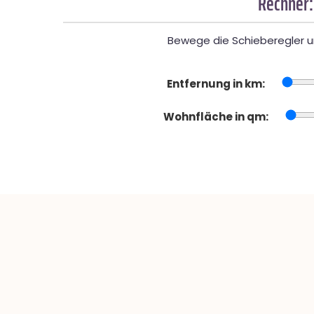
Rechner:
Bewege die Schieberegler un
Entfernung in km:
Wohnfläche in qm: