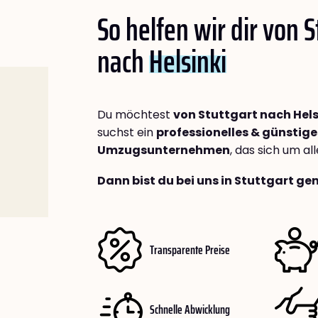
So helfen wir dir von S
nach
Helsinki
Du möchtest
von Stuttgart nach Hels
suchst ein
professionelles & günstige
Umzugsunternehmen
, das sich um a
Dann bist du bei uns in Stuttgart ge
Transparente Preise
Schnelle Abwicklung