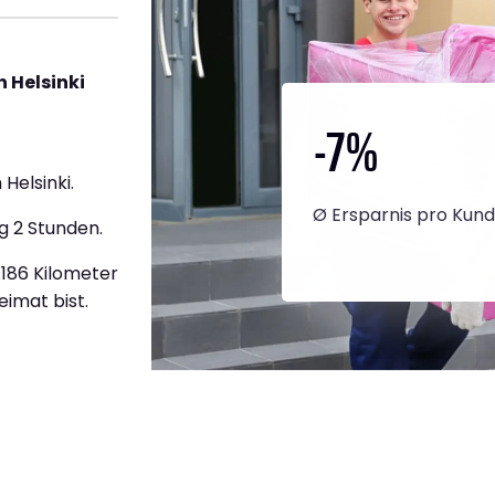
 Helsinki
-7
%
Helsinki.
Ø Ersparnis pro Kun
g 2 Stunden.
2.186 Kilometer
eimat bist.