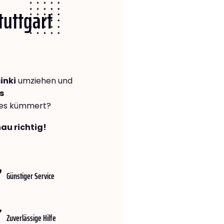
tuttgart
inki
umziehen und
s
lles kümmert?
nau richtig!
Günstiger Service
Zuverlässige Hilfe