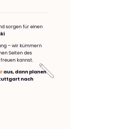
nd sorgen für einen
ki
rung – wir kümmern
önen Seiten des
freuen kannst.
ar
aus, dann planen
tuttgart nach