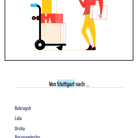
Von
Stuttgart
nach ...
Babruysk
Lida
Orsha
Baranawitschy