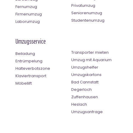
Privatumzug
Fernumzug
Seniorenumzug
Firmenumzug
Studentenumzug
Laborumzug
Umzugsservice
Transporter mieten
Beiladung
Umzug mit Aquarium
Entrümpelung
Umzugshelfer
Halteverbotszone
Umzugskartons
Klaviertransport
Bad Cannstatt
Möbellift
Degerloch
Zuffenhausen
Heslach
Umzugsanfrage