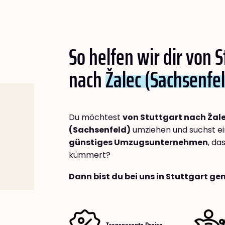
So helfen wir dir von S
nach
Žalec (Sachsenfe
Du möchtest
von Stuttgart nach Žal
(Sachsenfeld)
umziehen und suchst e
günstiges Umzugsunternehmen
, da
kümmert?
Dann bist du bei uns in Stuttgart ge