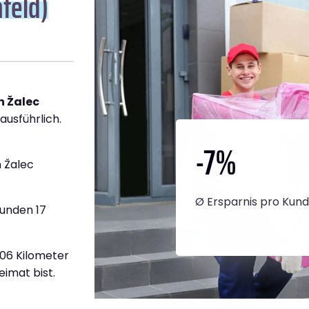
feld)
h Žalec
ausführlich.
-7
%
 Žalec
Ø Ersparnis pro Kun
tunden 17
706 Kilometer
eimat bist.