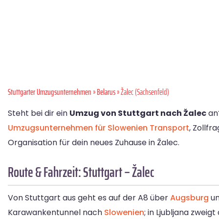
Stuttgarter Umzugsunternehmen
»
Belarus
» Žalec (Sachsenfeld)
Steht bei dir ein
Umzug von Stuttgart nach Žalec
an?
Umzugsunternehmen für Slowenien
Transport
, Zollf
Organisation für dein neues Zuhause in Žalec.
Route & Fahrzeit: Stuttgart – Žalec
Von Stuttgart aus geht es auf der A8 über
Augsburg
u
Karawankentunnel nach
Slowenien
; in Ljubljana zweig