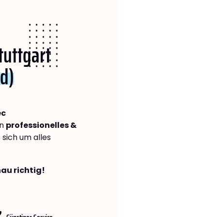
tuttgart
ld)
ec
in
professionelles &
s sich um alles
nau richtig!