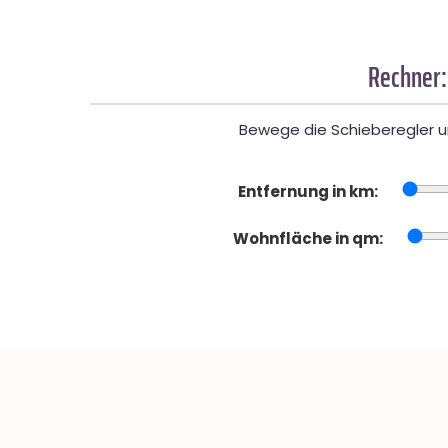
Rechner:
Bewege die Schieberegler un
Entfernung in km:
Wohnfläche in qm: