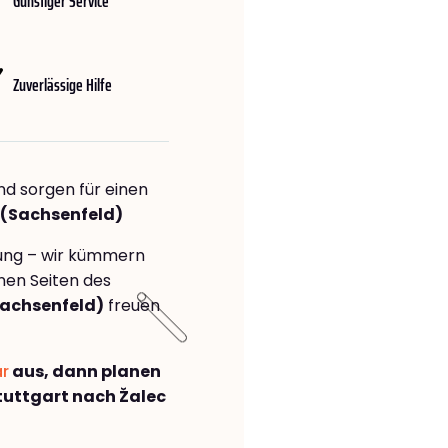
Günstiger Service
Zuverlässige Hilfe
nd sorgen für einen
 (Sachsenfeld)
rung – wir kümmern
önen Seiten des
Sachsenfeld)
freuen
ar
aus, dann planen
uttgart nach Žalec