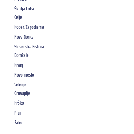
Škofja Loka
Celje
Koper/Capodistria
Nova Gorica
Slovenska Bistrica
Domžale
Kranj
Novo mesto
Velenje
Grosuplje
Krško
Ptuj
Žalec