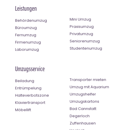
Leistungen
Mini Umzug
Behördenumzug
Praxisumzug
Büroumzug
Privatumzug
Fernumzug
Seniorenumzug
Firmenumzug
Studentenumzug
Laborumzug
Umzugsservice
Transporter mieten
Beiladung
Umzug mit Aquarium
Entrümpelung
Umzugshelfer
Halteverbotszone
Umzugskartons
Klaviertransport
Bad Cannstatt
Möbellift
Degerloch
Zuffenhausen