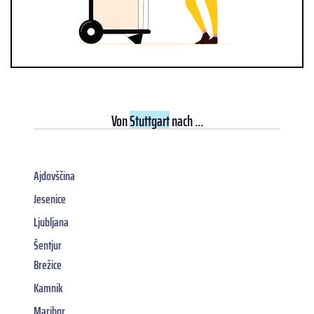
Von
Stuttgart
nach ...
Ajdovščina
Jesenice
Ljubljana
Šentjur
Brežice
Kamnik
Maribor