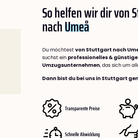
So helfen wir dir von S
nach
Umeå
Du möchtest
von Stuttgart nach Um
suchst ein
professionelles & günstige
Umzugsunternehmen
, das sich um a
Dann bist du bei uns in Stuttgart ge
Transparente Preise
Schnelle Abwicklung