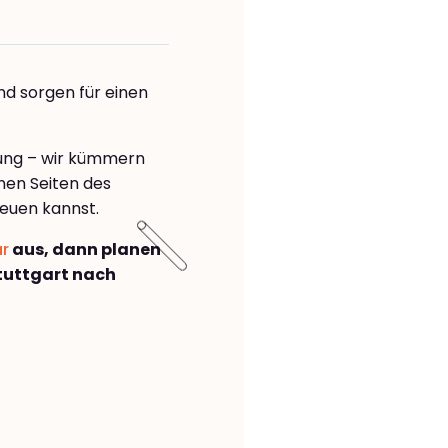
nd sorgen für einen
å
rung – wir kümmern
önen Seiten des
euen kannst.
ar
aus, dann planen
tuttgart nach