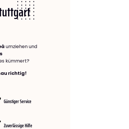
tuttgart
eå
umziehen und
s
lles kümmert?
nau richtig!
Günstiger Service
Zuverlässige Hilfe