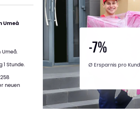
ch Umeå
-7
%
h Umeå.
g 1 Stunde.
Ø Ersparnis pro Kun
.258
ner neuen