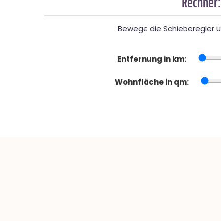
Rechner:
Bewege die Schieberegler un
Entfernung in km:
Wohnfläche in qm: