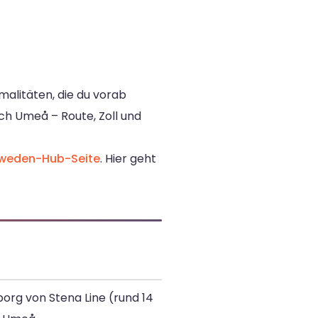
malitäten, die du vorab
ch Umeå – Route, Zoll und
weden-Hub-Seite
. Hier geht
org von Stena Line (rund 14