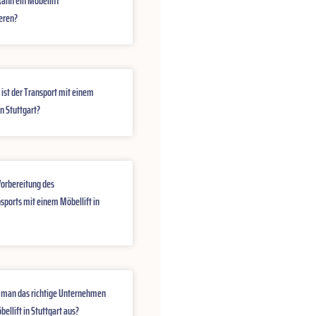
ann ein Möbellift
eren?
 ist der Transport mit einem
in Stuttgart?
Vorbereitung des
sports mit einem Möbellift in
 man das richtige Unternehmen
bellift in Stuttgart aus?