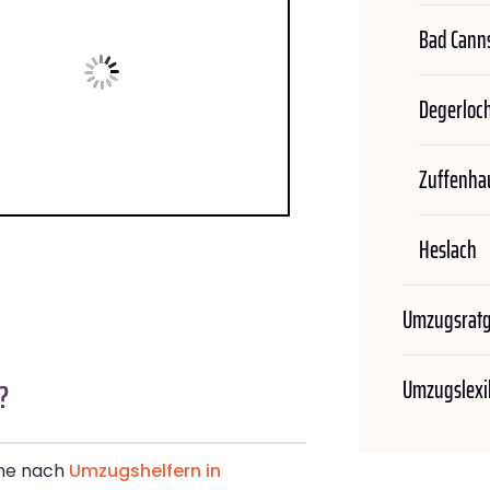
Bad Canns
Degerloc
Zuffenha
Heslach
Umzugsrat
Umzugslexi
?
che nach
Umzugshelfern in