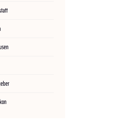
tatt
h
usen
geber
kon