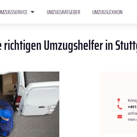
UMZUGSSERVICE
UMZUGSRATGEBER
UMZUGSLEXIKON
 richtigen Umzugshelfer in Stutt
König
+491
anfr
men.