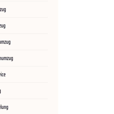
zug
zug
numzug
enumzug
ice
g
elung