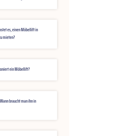
ostet es, einen Möbellift in
zu mieten?
oniert ein Möbellift?
 Wann braucht man ihn in