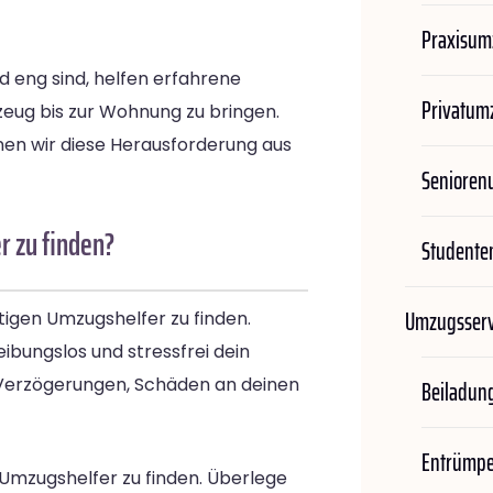
Praxisum
und eng sind, helfen erfahrene
Privatum
eug bis zur Wohnung zu bringen.
en wir diese Herausforderung aus
Seniore
r zu finden?
Student
Umzugsserv
htigen Umzugshelfer zu finden.
eibungslos und stressfrei dein
u Verzögerungen, Schäden an deinen
Beiladun
Entrümp
n Umzugshelfer zu finden. Überlege