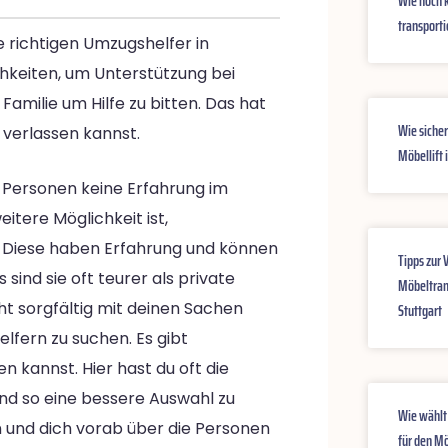
Wie hoch k
transporti
e richtigen Umzugshelfer in
chkeiten, um Unterstützung bei
Familie um Hilfe zu bitten. Das hat
Wie sicher
 verlassen kannst.
Möbellift 
 Personen keine Erfahrung im
itere Möglichkeit ist,
 Diese haben Erfahrung und können
Tipps zur 
gs sind sie oft teurer als private
Möbeltran
ht sorgfältig mit deinen Sachen
Stuttgart
lfern zu suchen. Es gibt
n kannst. Hier hast du oft die
nd so eine bessere Auswahl zu
Wie wählt
ein und dich vorab über die Personen
für den Mö