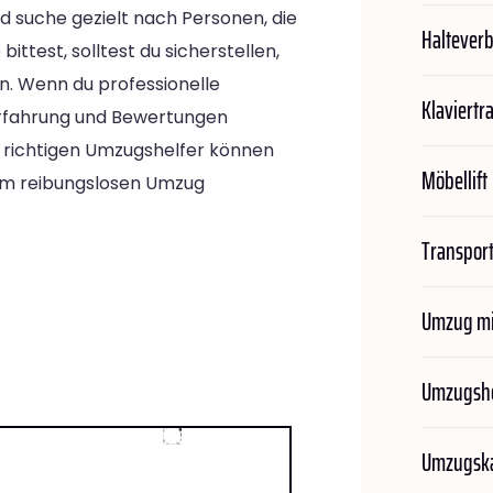
d suche gezielt nach Personen, die
Haltever
ittest, solltest du sicherstellen,
fen. Wenn du professionelle
Klaviertr
 Erfahrung und Bewertungen
r richtigen Umzugshelfer können
Möbellift
em reibungslosen Umzug
Transport
Umzug mi
Umzugshe
Umzugska