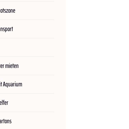
botszone
ansport
er mieten
t Aquarium
lfer
rtons