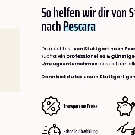
So helfen wir dir von S
nach
Pescara
Du möchtest
von Stuttgart nach Pes
suchst ein
professionelles & günstige
Umzugsunternehmen
, das sich um a
Dann bist du bei uns in Stuttgart ge
Transparente Preise
Schnelle Abwicklung