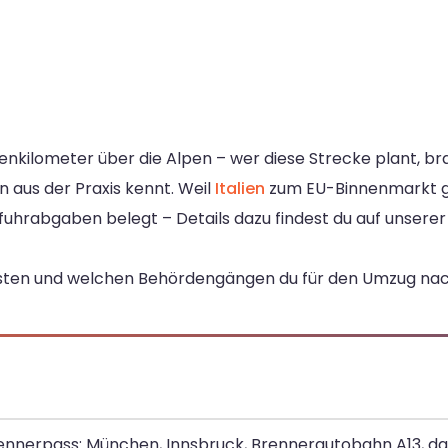
enkilometer über die Alpen – wer diese Strecke plant, br
n aus der Praxis kennt. Weil
Italien
zum EU-Binnenmarkt ge
fuhrabgaben belegt – Details dazu findest du auf unsere
Kosten und welchen Behördengängen du für den Umzug nac
Brennerpass: München, Innsbruck, Brennerautobahn A13, d