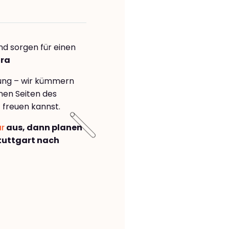
nd sorgen für einen
ara
rung – wir kümmern
önen Seiten des
a
freuen kannst.
ar
aus, dann planen
tuttgart nach