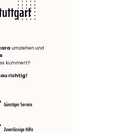
tuttgart
cara
umziehen und
s
lles kümmert?
nau richtig!
Günstiger Service
Zuverlässige Hilfe