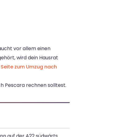
aucht vor allem einen
hört, wird dein Hausrat
r
Seite zum Umzug nach
h Pescara rechnen solltest.
ann auf der A22 südwärts