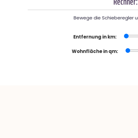
Rechner:
Bewege die Schieberegler un
Entfernung in km:
Wohnfläche in qm: