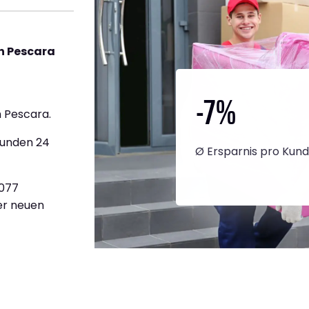
h Pescara
-7
%
 Pescara.
tunden 24
Ø Ersparnis pro Kun
.077
ner neuen