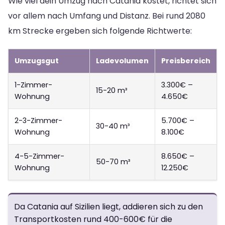
Wie viel dein Umzug nach Catania kostet, richtet sich
vor allem nach Umfang und Distanz. Bei rund 2080
km Strecke ergeben sich folgende Richtwerte:
Umzugsgut
Ladevolumen
Preisbereich
1-Zimmer-
3.300€ –
15-20 m³
Wohnung
4.650€
2-3-Zimmer-
5.700€ –
30-40 m³
Wohnung
8.100€
4-5-Zimmer-
8.650€ –
50-70 m³
Wohnung
12.250€
Da Catania auf Sizilien liegt, addieren sich zu den
Transportkosten rund 400-600€ für die