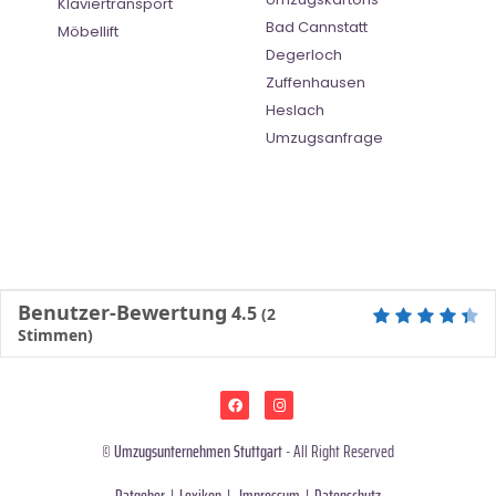
Klaviertransport
Bad Cannstatt
Möbellift
Degerloch
Zuffenhausen
Heslach
Umzugsanfrage
Benutzer-Bewertung
4.5
(
2
Stimmen)
©
Umzugsunternehmen Stuttgart
- All Right Reserved
Ratgeber
|
Lexikon
|
Impressum
|
Datenschutz