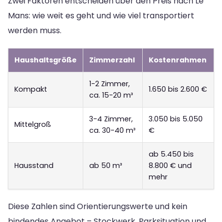
Zwei Faktoren entscheiden über den Preis nach Le
Mans: wie weit es geht und wie viel transportiert
werden muss.
Haushaltsgröße
Zimmerzahl
Kostenrahmen
1-2 Zimmer,
Kompakt
1.650 bis 2.600 €
ca. 15-20 m³
3-4 Zimmer,
3.050 bis 5.050
Mittelgroß
ca. 30-40 m³
€
ab 5.450 bis
Hausstand
ab 50 m³
8.800 € und
mehr
Diese Zahlen sind Orientierungswerte und kein
bindendes Angebot – Stockwerk, Parksituation und