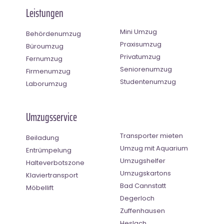
Leistungen
Mini Umzug
Behördenumzug
Praxisumzug
Büroumzug
Privatumzug
Fernumzug
Seniorenumzug
Firmenumzug
Studentenumzug
Laborumzug
Umzugsservice
Transporter mieten
Beiladung
Umzug mit Aquarium
Entrümpelung
Umzugshelfer
Halteverbotszone
Umzugskartons
Klaviertransport
Bad Cannstatt
Möbellift
Degerloch
Zuffenhausen
Heslach