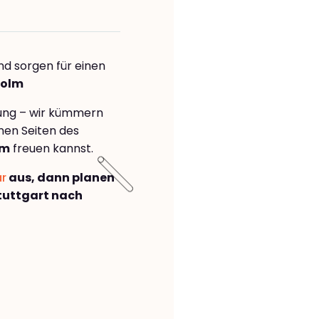
nd sorgen für einen
holm
rung – wir kümmern
önen Seiten des
lm
freuen kannst.
ar
aus, dann planen
tuttgart nach