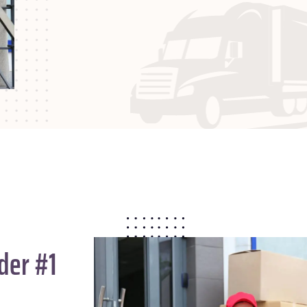
der #1