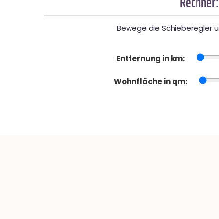
Rechner:
Bewege die Schieberegler un
Entfernung in km:
Wohnfläche in qm: