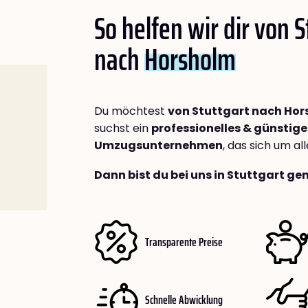
So helfen wir dir von S
nach
Horsholm
Du möchtest
von Stuttgart nach Ho
suchst ein
professionelles & günstige
Umzugsunternehmen
, das sich um a
Dann bist du bei uns in Stuttgart ge
Transparente Preise
Schnelle Abwicklung