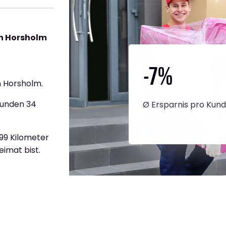
h Horsholm
-7
%
 Horsholm.
tunden 34
Ø Ersparnis pro Kun
999 Kilometer
eimat bist.