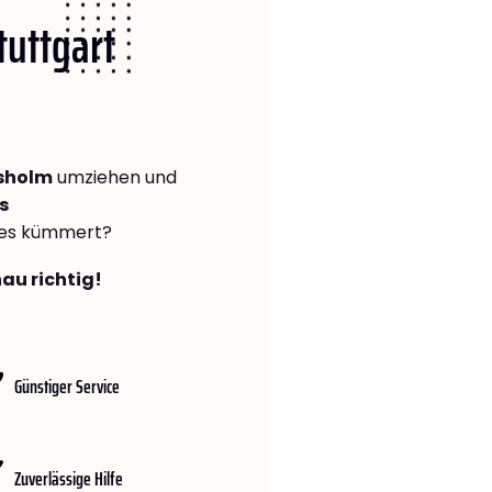
tuttgart
rsholm
umziehen und
s
lles kümmert?
nau richtig!
Günstiger Service
Zuverlässige Hilfe