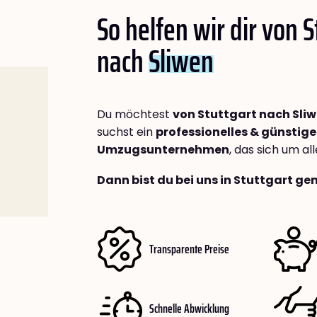
So helfen wir dir von S
nach
Sliwen
Du möchtest
von Stuttgart nach Sli
suchst ein
professionelles & günstige
Umzugsunternehmen
, das sich um a
Dann bist du bei uns in Stuttgart ge
Transparente Preise
Schnelle Abwicklung