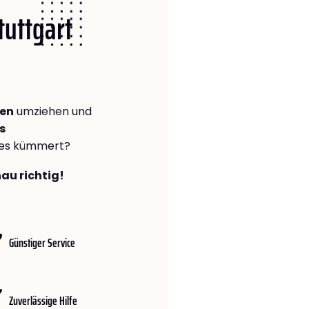
tuttgart
wen
umziehen und
s
lles kümmert?
nau richtig!
Günstiger Service
Zuverlässige Hilfe