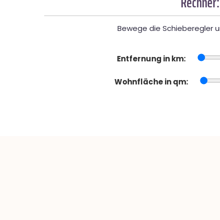
Rechner:
Bewege die Schieberegler un
Entfernung in km:
Wohnfläche in qm: