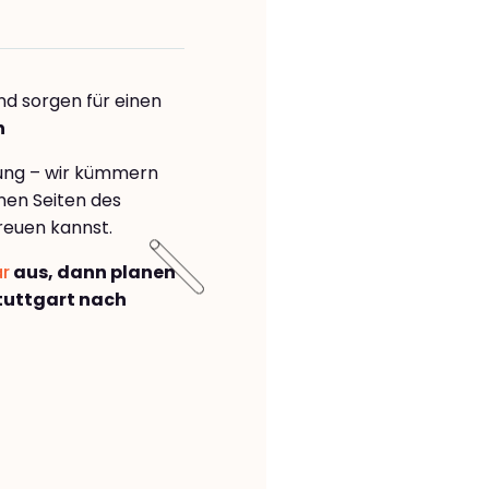
nd sorgen für einen
n
rung – wir kümmern
önen Seiten des
reuen kannst.
ar
aus, dann planen
tuttgart nach