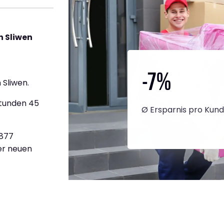
h Sliwen
-7
%
Sliwen.
Stunden 45
Ø Ersparnis pro Kun
.877
ner neuen