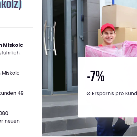
hkolz)
h Miskolc
führlich.
-7
%
 Miskolc
Stunden 49
Ø Ersparnis pro Kun
.080
ner neuen