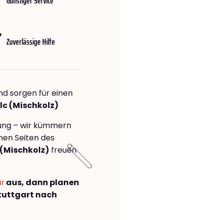
Günstiger Service
Zuverlässige Hilfe
nd sorgen für einen
lc (Mischkolz)
rung – wir kümmern
önen Seiten des
(Mischkolz)
freuen
ar
aus, dann planen
tuttgart nach