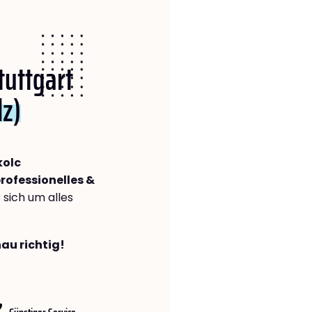
tuttgart
lz)
kolc
rofessionelles &
s sich um alles
nau richtig!