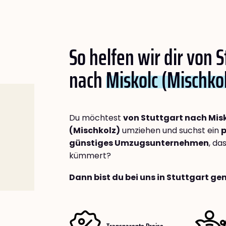
So helfen wir dir von S
nach
Miskolc (Mischko
Du möchtest
von Stuttgart nach Mis
(Mischkolz)
umziehen und suchst ein
p
günstiges Umzugsunternehmen
, da
kümmert?
Dann bist du bei uns in Stuttgart ge