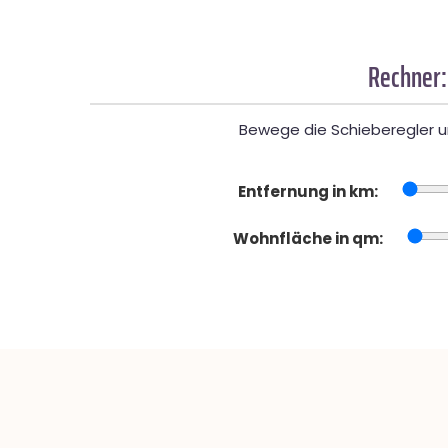
Rechner:
Bewege die Schieberegler un
Entfernung in km:
Wohnfläche in qm: