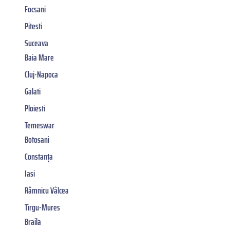
Focsani
Pitesti
Suceava
Baia Mare
Cluj-Napoca
Galati
Ploiesti
Temeswar
Botosani
Constanța
Iasi
Râmnicu Vâlcea
Tirgu-Mures
Braila