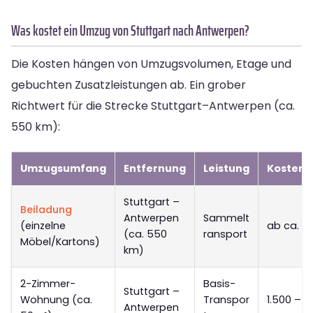
Was kostet ein Umzug von Stuttgart nach Antwerpen?
Die Kosten hängen von Umzugsvolumen, Etage und
gebuchten Zusatzleistungen ab. Ein grober
Richtwert für die Strecke Stuttgart–Antwerpen (ca.
550 km):
Umzugsumfang
Entfernung
Leistung
Kostens
Stuttgart –
Beiladung
Antwerpen
Sammelt
(einzelne
ab ca. 9
(ca. 550
ransport
Möbel/Kartons)
km)
2-Zimmer-
Basis-
Stuttgart –
Wohnung (ca.
Transpor
1.500 – 2
Antwerpen