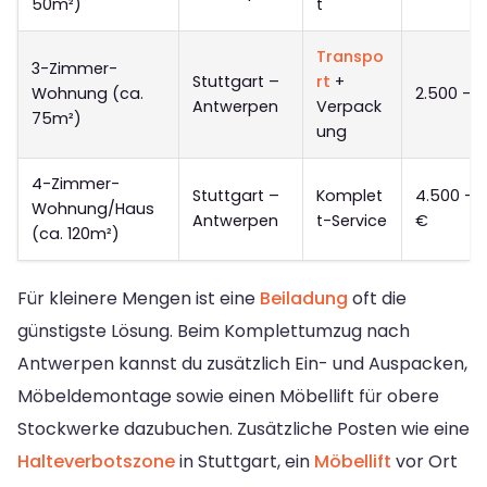
50m²)
t
Transpo
3-Zimmer-
Stuttgart –
rt
+
Wohnung (ca.
2.500 – 3
Antwerpen
Verpack
75m²)
ung
4-Zimmer-
Stuttgart –
Komplet
4.500 – 
Wohnung/Haus
Antwerpen
t-Service
€
(ca. 120m²)
Für kleinere Mengen ist eine
Beiladung
oft die
günstigste Lösung. Beim Komplettumzug nach
Antwerpen kannst du zusätzlich Ein- und Auspacken,
Möbeldemontage sowie einen Möbellift für obere
Stockwerke dazubuchen. Zusätzliche Posten wie eine
Halteverbotszone
in Stuttgart, ein
Möbellift
vor Ort