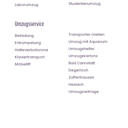
Studentenumzug
Laborumzug
Umzugsservice
Transporter mieten
Beiladung
Umzug mit Aquarium
Entrümpelung
Umzugshelfer
Halteverbotszone
Umzugskartons
Klaviertransport
Bad Cannstatt
Möbellift
Degerloch
Zuffenhausen
Heslach
Umzugsanfrage