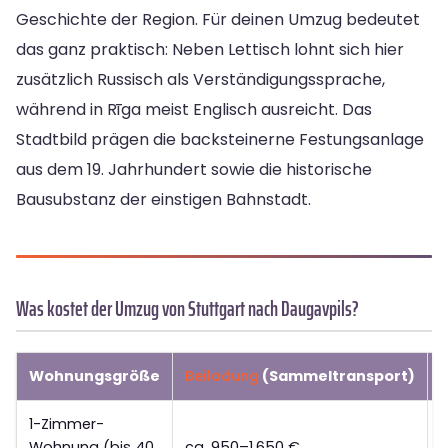
Geschichte der Region. Für deinen Umzug bedeutet
das ganz praktisch: Neben Lettisch lohnt sich hier
zusätzlich Russisch als Verständigungssprache,
während in Rīga meist Englisch ausreicht. Das
Stadtbild prägen die backsteinerne Festungsanlage
aus dem 19. Jahrhundert sowie die historische
Bausubstanz der einstigen Bahnstadt.
Was kostet der Umzug von Stuttgart nach Daugavpils?
Wohnungsgröße
Beiladung
(Sammeltransport)
D
1-Zimmer-
Wohnung (bis 40
ca. 950–1.650 €
c